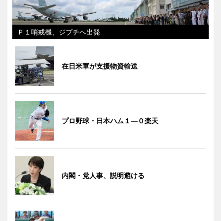
Ｐ１哨戒機、ジブチへ出発
在日米軍が支援物資輸送
プロ野球・日本ハム１―０楽天
内閣・党人事、説明避ける